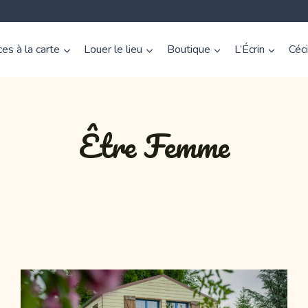
es à la carte
Louer le lieu
Boutique
L’Écrin
Céc
Être Femme