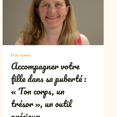
ÊTRE FEMME
Accompagner votre
fille dans sa puberté :
« Ton corps, un
trésor », un outil
précieux