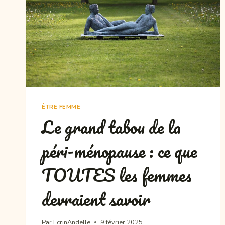
ELLES
ÊTRE FEMME
Le grand tabou de la
péri-ménopause : ce que
TOUTES les femmes
devraient savoir
Par
EcrinAndelle
9 février 2025