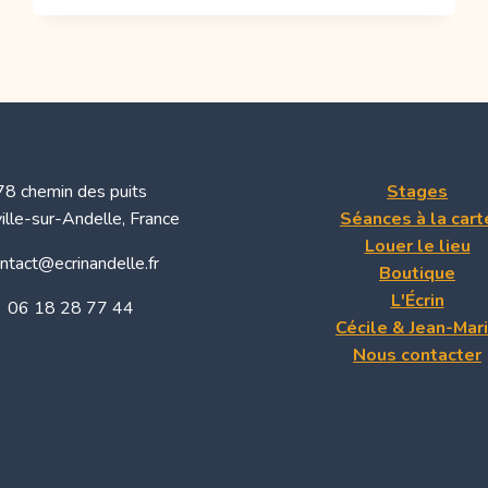
ABDOMINAL
QUI
A
TRANSFORMÉ
MA
VIE
:
MON
EXPÉRIENCE
78 chemin des puits
Stages
AVEC
ille-sur-Andelle, France
Séances à la cart
LE
Louer le lieu
CHI-
ntact@ecrinandelle.fr
NEI-
Boutique
TSANG
L'Écrin
06 18 28 77 44
Cécile & Jean-Mar
Nous contacter