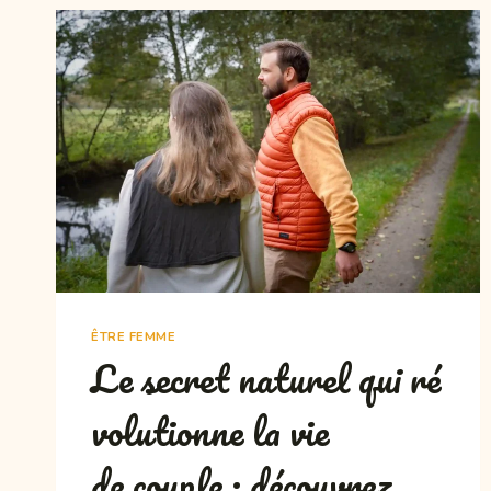
MÉNOPAUSE
:
CE
QUE
TOUTES
LES
FEMMES
DEVRAIENT
SAVOIR
ÊTRE FEMME
Le secret naturel qui ré
volutionne la vie
de couple : découvrez