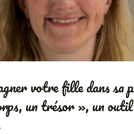
ner votre fille dans sa p
rps, un trésor », un outil
x