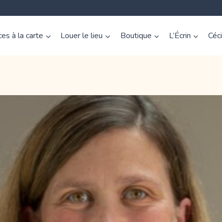
es à la carte
Louer le lieu
Boutique
L’Écrin
Céc