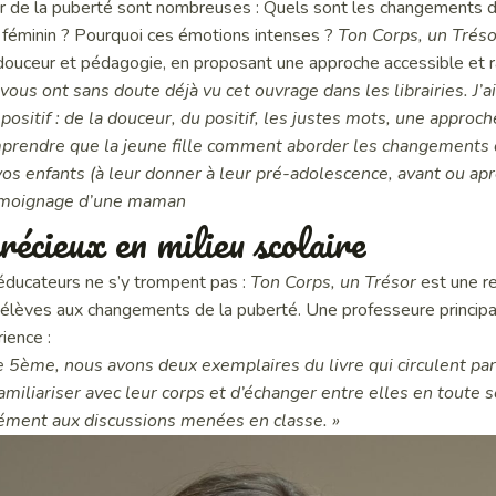
r de la puberté sont nombreuses : Quels sont les changements
 féminin ? Pourquoi ces émotions intenses ?
Ton Corps, un Tréso
 douceur et pédagogie, en proposant une approche accessible et r
ous ont sans doute déjà vu cet ouvrage dans les librairies. J’ai f
positif : de la douceur, du positif, les justes mots, une appro
mprendre que la jeune fille comment aborder les changements d
vos enfants (à leur donner à leur pré-adolescence, avant ou apr
moignage d’une maman
récieux en milieu scolaire
éducateurs ne s’y trompent pas :
Ton Corps, un Trésor
est une r
es élèves aux changements de la puberté. Une professeure princip
ience :
 5ème, nous avons deux exemplaires du livre qui circulent par
miliariser avec leur corps et d’échanger entre elles en toute sé
ément aux discussions menées en classe. »