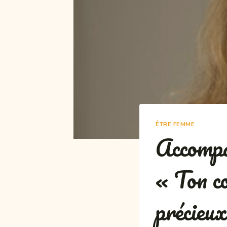
ÊTRE FEMME
Accompag
« Ton co
précieu