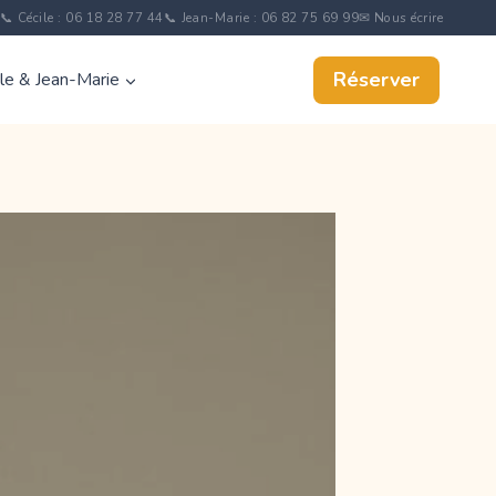
📞 Cécile : 06 18 28 77 44
📞 Jean-Marie : 06 82 75 69 99
✉ Nous écrire
Réserver
ile & Jean-Marie