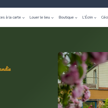
es à la carte
Louer le lieu
Boutique
L’Écrin
Céc
andie