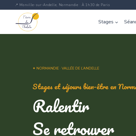
Aller
📍 Morville-sur-Andelle, Normandie · À 1h30 de Paris
au
contenu
Stages
Séanc
✦ NORMANDIE · VALLÉE DE L’ANDELLE
Stages et séjours bien-être en Norm
Ralentir
Se retrouver