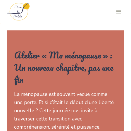
Aller
au
contenu
Atelier « Ma ménopause » :
Un nouveau chapitre, pas une
fin
La ménopause est souvent vécue comme
une perte. Et si c’était le début d’une liberté
nouvelle ? Cette journée ous invite à
traverser cette transition avec
compréhension, sérénité et puissance.