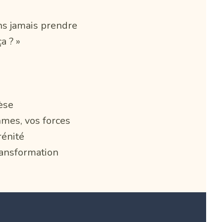
ans jamais prendre
a ? »
èse
thmes, vos forces
rénité
ransformation