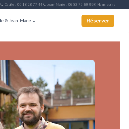
📞 Cécile : 06 18 28 77 44
📞 Jean-Marie : 06 82 75 69 99
✉ Nous écrire
Réserver
ile & Jean-Marie