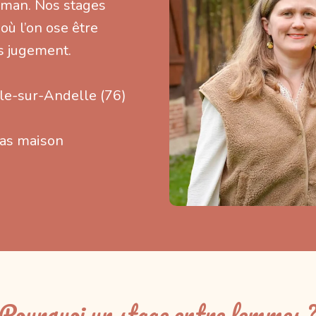
aman. Nos stages
où l’on ose être
s jugement.
ille-sur-Andelle (76)
as maison
Pourquoi un stage entre femmes 