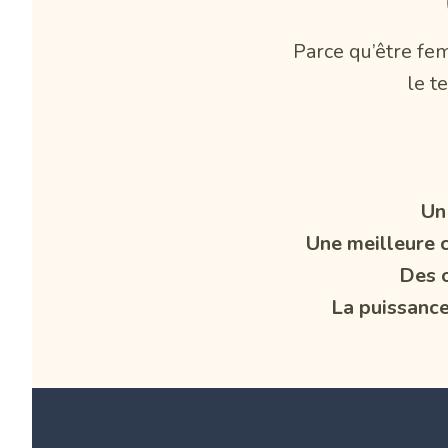
Parce qu’être fem
le t
Un
Une meilleure 
Des o
La puissanc