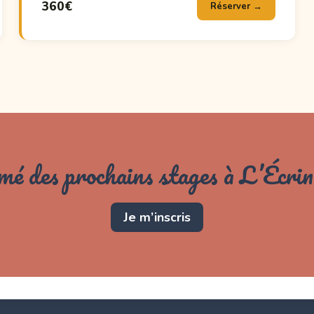
360€
Réserver →
mé des prochains stages à L’Écrin
Je m’inscris