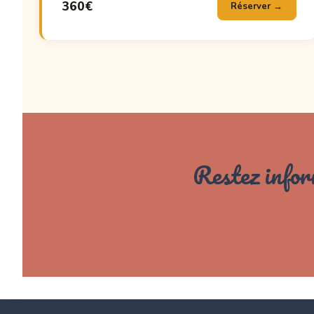
360€
Réserver →
Restez infor