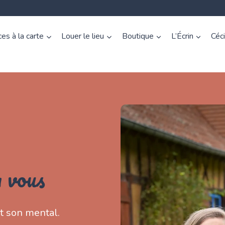
es à la carte
Louer le lieu
Boutique
L’Écrin
Céc
à vous
t son mental.