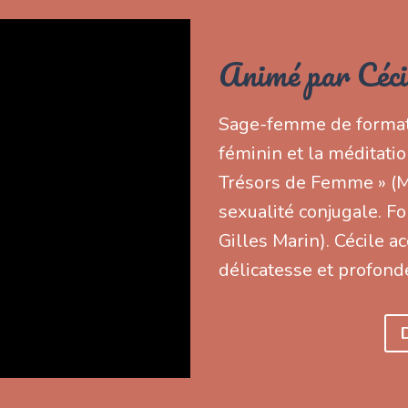
Animé par Céci
Sage-femme de formati
féminin et la méditati
Trésors de Femme » (Ma
sexualité conjugale. 
Gilles Marin). Cécile
délicatesse et profond